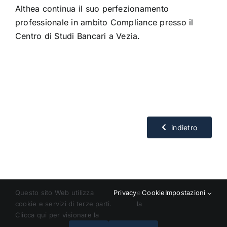
Althea continua il suo perfezionamento
professionale in ambito Compliance presso il
Centro di Studi Bancari a Vezia.
indietro
Questo sito Web utilizza
Privacy
e
Cookie
Impostazioni
cookie e servizi di terze parti.
la
Clicca qui per visionare la
© Copyright 2018 – 2024 | All Rights Reserved | Powered