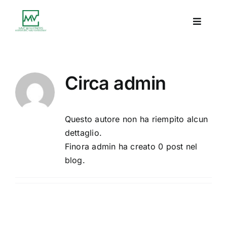
Salta
al
Toggle
contenuto
Navigat
Home
Circa
admin
Chi siamo
Questo autore non ha riempito alcun
Team
dettaglio.
Finora admin ha creato 0 post nel
Clienti
blog.
Offerta
Approfondimento