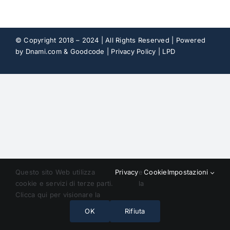
Fidleg
© Copyright 2018 – 2024 | All Rights Reserved | Powered
by
Dnami.com
& Goodcode |
Privacy Policy
|
LPD
Contatti
Questo sito Web utilizza
Privacy
e
Cookie
Impostazioni
cookie e servizi di terze parti.
la
Clicca qui per visionare la
OK
Rifiuta